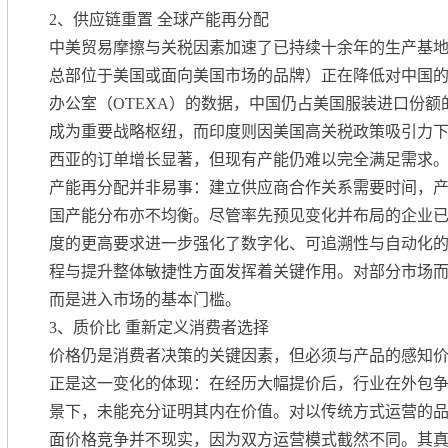
2、
供应链重置 全球产能再分配
中美贸易摩擦与关税因素加速了已持续十余年的生产基
总部位于美国或面向美国市场的品牌）正在降低对中国
办公室（OTEXA）的数据，中国仍占美国服装进口份额
成为重要战略枢纽，而印度则因美国高关税政策吸引力
西亚的订单增长显著，但现有产能仍难以完全满足需求
产能再分配并非易事：建立供应商合作关系需要时间，
国产能分布亦不均衡。尽管率先预见变化并布局的企业
度的更高要求进一步强化了数字化、可追溯性与自动化的
程与提升整体敏捷性方面发挥着关键作用。对部分市场
而是进入市场的基本门槛。
3、
质价比 重新定义消费者选择
价格仍是消费者决策的关键因素，但必须与产品的感知
正是这一变化的体现：在经历大幅提价后，行业在外包
景下，未能充分证明其内在价值。对以传统方式运营的
面价格竞争并不现实，因为双方运营模式截然不同。其