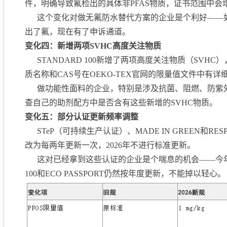
件，明确导致氟检出的具体非PFAS物质，证书范围中会
这个变化对做无氟防水替代方案的企业是个利好——如
出了氟，现在有了申诉通道。
变化四：新增两项SVHC高度关注物质
STANDARD 100新增了两项高度关注物质（SVHC），
质名称和CAS号在OEKO-TEX官网的限量值文件中有详
做功能性面料的企业，特别是涉及抗菌、阻燃、防紫
查自己的助剂配方中是否含有这些新增的SVHC物质。
变化五：部分认证更新频率调整
STeP（可持续生产认证）、MADE IN GREEN和RESP
改为每两年更新一次，2026年不进行标准更新。
这对已经拿到这些认证的企业是个喘息的机会——今年
100和ECO PASSPORT仍然按年度更新，不能掉以轻心。