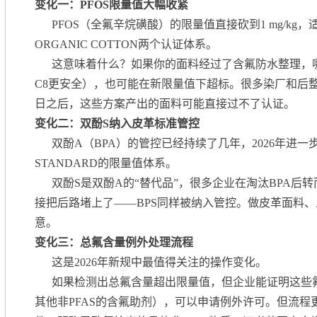
变化一：PFOS限量值大幅收紧
PFOS（全氟辛烷磺酸）的限量值直接砍到1 mg/kg，适用
ORGANIC COTTON两个认证体系。
这意味着什么？如果你的面料经过了含氟防水整理，
C8更安全），也可能在新限量值下超标。很多染厂和后整
日之后，这些方案产出的面料可能直接过不了认证。
变化二：双酚S纳入皮革标准管控
双酚A（BPA）的管控已经持续了几年，2026年进一步将
STANDARD的限量值体系。
双酚S是双酚A的“替代品”，很多企业在淘汰BPA后转而
接把后路堵上了——BPS同样被纳入管控。做皮革面料
意。
变化三：总氟含量例外处理流程
这是2026年新规中最值得关注的操作变化。
如果检测出总氟含量超出限量值，但企业能证明这些氟
其他非PFAS的含氟助剂），可以申请例外许可。但流